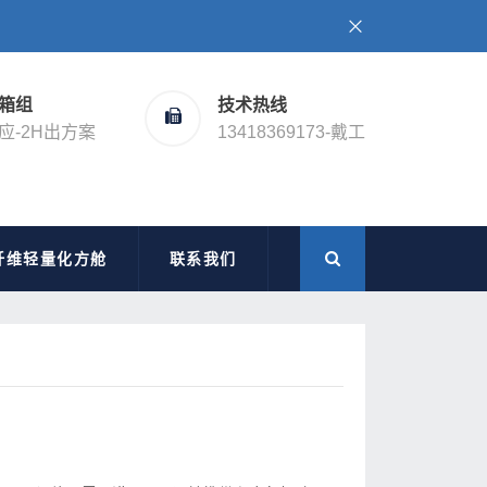
箱组
技术热线
应-2H出方案
13418369173-戴工
纤维轻量化方舱
联系我们