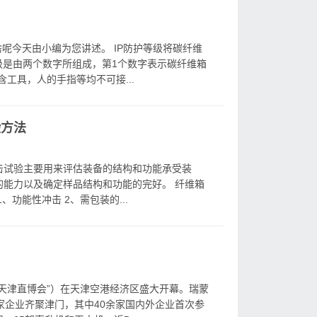
啥呢今天由小编为您讲述。 IP防护等级将碳纤维
级是由两个数字所组成，第1个数字表示碳纤维箱
工具，人的手指等均不可接...
验方法
械冲击试验主要用来评估装备的结构和功能承受装
能力以及确定样品结构和功能的完好。 纤维箱
1、功能性冲击 2、需包装的...
天津直博会”）在天津空港经济区盛大开幕。瑞蒙
余家企业齐聚津门，其中40余家国内外企业首次参