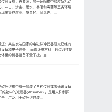
和仪器设施，需要满足易于运输携带和应急机动
动、冲击、沙尘、雨水、暴晒和霉菌等恶劣环境
现出集成度高、质量轻、耐温差、...
诉您：某些发达国家的电磁脉冲武器研究已经有
设备和电子设备。 而碳纤维材料可通过改性使
体里的机器设备不受干扰。当...
在碳纤维箱中有一款装了各种仪器或者通讯设备
箱中的减震器(Absorber) ，是用来抑制弹
击。广泛用于碳纤维包装...