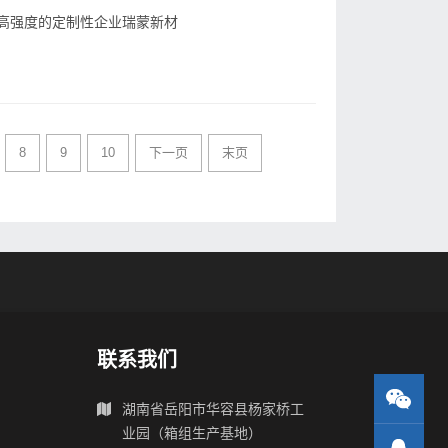
高强度的定制性企业瑞蒙新材
8
9
10
下一页
末页
联系我们
湖南省岳阳市华容县杨家桥工
业园（箱组生产基地）