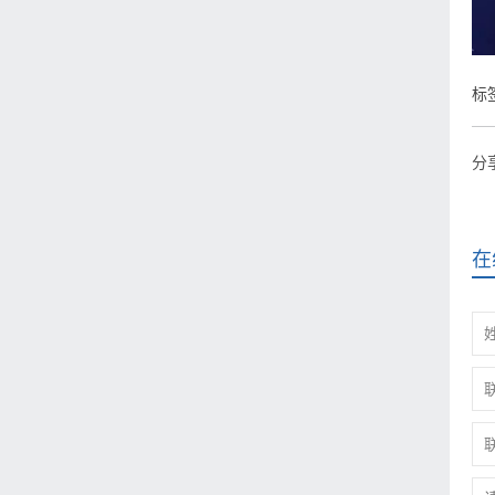
标
分
在