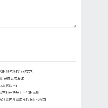
义的炮弹箱的气密要求
建舰”完成五次海试
业近状如何？
合材料在快舟十一号的应用
液箱给你介绍血液的保存和输血