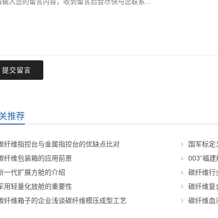
提交留言
关推荐
碳纤维指控台与金属指控台的优缺点比对
国军标定
碳纤维包装箱的应用前景
003“福
新一代扩展方舱的介绍
碳纤维行
军用轻量化放舱的重要性
碳纤维复
碳纤维箱子的企业浅谈碳纤维模压成型工艺
碳纤维血