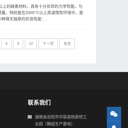
%以上的碳素材料，具有十分优异的力学性能，与
量。特别是在2000°C以上高温惰性环境中，是
种得天独厚的优良性能：...
8
9
10
下一页
末页
联系我们
湖南省岳阳市华容县杨家桥工
业园（箱组生产基地）