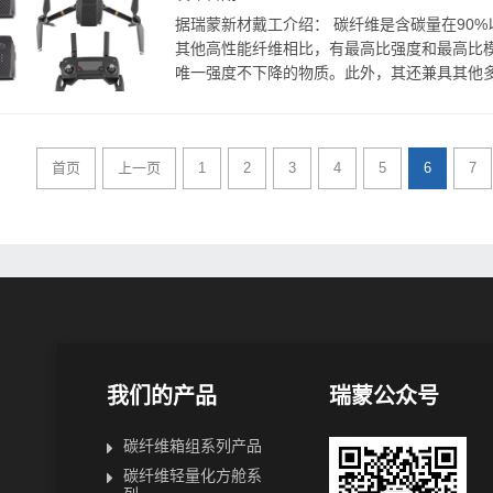
据瑞蒙新材戴工介绍： 碳纤维是含碳量在90
其他高性能纤维相比，有最高比强度和最高比模
唯一强度不下降的物质。此外，其还兼具其他多
首页
上一页
1
2
3
4
5
6
7
我们的产品
瑞蒙公众号
碳纤维箱组系列产品
碳纤维轻量化方舱系