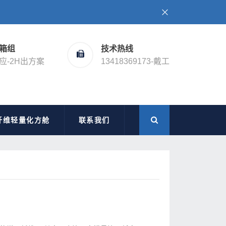
箱组
技术热线
应-2H出方案
13418369173-戴工
纤维轻量化方舱
联系我们