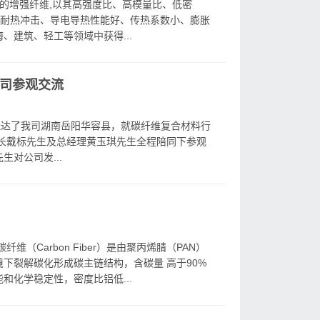
料的增强纤维,以其高强度比、高模量比、低密
、耐热冲击、导电导热性能好、传热系数小、膨胀
、建筑、轻工等领域中获得...
司参观交流
抵达了我司湖南岳阳华容县，就碳纤维复合材料行
长戴标先生及总经理黄玉琪先生全程陪同下参观
对公司发...
（Carbon Fiber）是由聚丙烯腈（PAN）
下裂解碳化形成碳主链结构，含碳量 高于90%
和化学稳定性，密度比铝低...