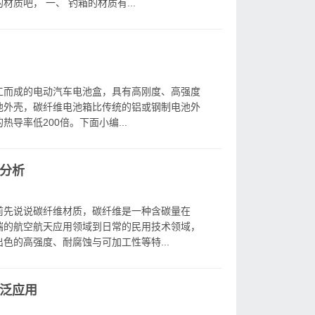
质吧， 一、 钓箱的材质有...
工而成的电动汽车电池盒，具有高刚度、高强度
池外壳，碳纤维电池箱比传统的铝或钢制电池外
导率低200倍。下面小编...
分析
前先说说碳纤维材质，碳纤维是一种含碳量在
端的航空航天应用领域到日常的民用技术领域，
色的高强度、耐腐蚀与可加工性等特...
泛应用