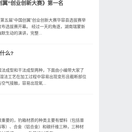
创翼”创业创新大赛》第一名
，第五届“中国创翼”创业创新大赛华容县选拔赛举
布选拔赛开幕。 经过一天的角逐，湖南瑞蒙新
生动的演讲，完整...
什么?
湿法成型和干法成型两种，下面由小编带大家了
、湿法工艺在加工过程中容易出现变形且截断部位
气接触，容易出现氧...
很重要的，钓箱材质的种类主要有塑料（包括普
料等）、合金（铝合金）和碳纤维三种，三种材