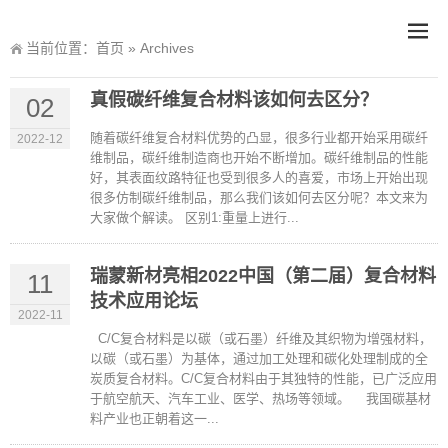
当前位置：
首页
»
Archives
真假碳纤维复合材料该如何去区分？
02
随着碳纤维复合材料优势的凸显，很多行业都开始采用碳纤
2022-12
维制品，碳纤维制造商也开始不断增加。碳纤维制品的性能
好，其表面纹路特征也受到很多人的喜爱，市场上开始出现
很多仿制碳纤维制品，那么我们该如何去区分呢？本文来为
大家做个解读。 区别1:重量上进行...
瑞蒙新材亮相2022中国（第二届）复合材料
11
技术应用论坛
2022-11
C/C复合材料是以碳（或石墨）纤维及其织物为增强材料，
以碳（或石墨）为基体，通过加工处理和碳化处理制成的全
炭质复合材料。C/C复合材料由于其独特的性能，已广泛应用
于航空航天、汽车工业、医学、热场等领域。 我国碳基材
料产业也正朝着这一...