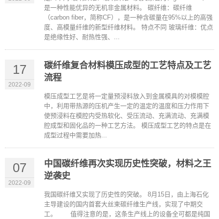
是一种性能优异的无机非金属材料。 碳纤维：碳纤维
（carbon fiber，简称CF），是一种含碳量在95%以上的高强
度、高模量纤维的新型纤维材料。 特点不同 玻璃纤维：优点
是绝缘性好、耐热性强、...
碳纤维复合材料模压成型的工艺特点及工艺
17
流程
2022-09
模压成型工艺是将一定量预浸料放入到金属模具的对模模腔
中，利用带热源的压机产生一定的温定的温度和压力作用下
使预浸料在模腔内受热软化、受压流动、充满流动、充满模
腔成型和固化品的一种工艺方法。 模压成型工艺的特点是在
成型过程中需要加热...
中国碳纤维再次实现历史性突破，材料之王
07
逆袭史
2022-09
我国碳纤维又实现了历史性的突破。 8月15日，由上海石化
主导建设的国内首套大丝束碳纤维生产线，实现了中期交
工。 值得注意的是，这条生产线上的设备全可都是纯国