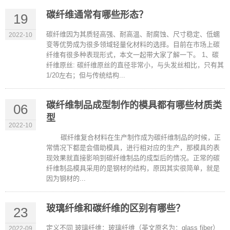
碳纤维通常有哪些形态？
19
碳纤维因为其质轻高强、耐高温、耐腐蚀、尺寸稳定、低蠕
2022-10
变等优势成为很多领域轻量化材料的选择。目前在市场上碳
纤维有很多种表现形式，本文一起带大家了解一下。 1、碳
纤维原丝: 碳纤维原丝的直径非常小，与头发丝相比，只有其
1/20左右；但与传统结构...
碳纤维制品成型制作的模具都有哪些材质类
06
型
2022-10
碳纤维复合材料在生产制作成为碳纤维制品的时候，正
常情况下都是会借助模具，进行相对应的生产，那模具的表
现效果就直接影响到碳纤维制品的成型后的情况。正常的碳
纤维制品模具采用的是钢材的结构，原因其实很简单，就是
因为钢材的...
玻璃纤维和碳纤维的区别有哪些？
23
定义不同 玻璃纤维：玻璃纤维（英文原名为：glass fiber）
2022-09