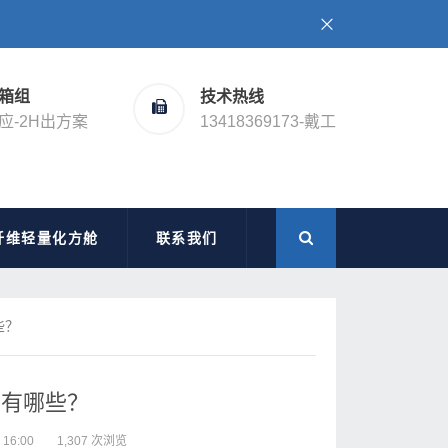
箱组
技术热线
应-2H出方案
13418369173-戴工
纤维轻量化方舱
联系我们
些？
别有哪些？
6:00
1,307 次浏览