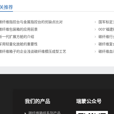
关推荐
碳纤维指控台与金属指控台的优缺点比对
国军标定
碳纤维包装箱的应用前景
003“福
新一代扩展方舱的介绍
碳纤维行
军用轻量化放舱的重要性
碳纤维复
碳纤维箱子的企业浅谈碳纤维模压成型工艺
碳纤维血
我们的产品
瑞蒙公众号
碳纤维箱组系列产品