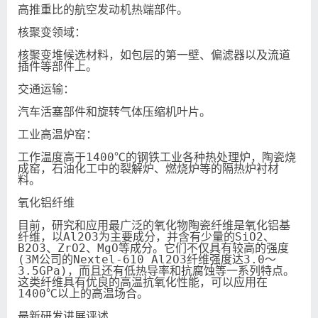
高推重比的航空发动机热端部件。

核聚变领域：

核聚变堆候选材料，如包层的第一壁、偏滤器以及流道
插件等部件上。

交通运输：

汽车活塞部件和旋转气体压缩机叶片。

工业高温炉窑：

工作温度高于1400℃的钢铁工业各种热处理炉，陶瓷烧
成窑，石油化工中的裂解炉、燃烧炉等的隔热炉衬材
料。

氧化铝纤维

目前，研究和应用最广泛的氧化物陶瓷纤维是氧化铝基
纤维，以Al2O3为主要成分，并含有少量的SiO2、
B2O3、ZrO2、MgO等成分。它们不仅具有较高的强度
(3M公司的Nextel-610 Al2O3纤维强度达3.0～
3.5GPa)，而且还有低热导率和抗腐蚀等一系列特点。
这类纤维具有优良的高温抗氧化性能，可以应用在
1400℃以上的高温场合。

最新研发进展评述
