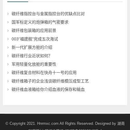
碳纤维指控台与金属指控台的优缺点比对
国军标定义的炮弹箱的气密要求
碳纤维包装箱的应用前景
003“福建舰”完成五次海试
新一代扩展方舱的介绍
碳纤维行业近状如何？
军用轻量化放舱的重要性
碳纤维复合材料在快舟十一号的应用
碳纤维箱子的企业浅谈碳纤维模压成型工艺
碳纤维血液箱给你介绍血液的保存和输血
© Copyright 2021. Hnrmxc.com All Rights Reserved. Designed by
湖南