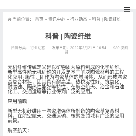
当前位置：
首页
»
资讯中心
»
行业动态
»
科普 | 陶瓷纤维
科普 | 陶瓷纤维
所属分类：
行业动态
发布日期：2022年3月21日 16:54
980 次浏
览
无机纤维传统定义是以矿物质为原料制成的化学纤维。
新型高性能无机纤维的开发是基于解决陶瓷材料的工程
化应用-脆性，即作为陶瓷基体的增强体，从而形成陶瓷
基复合材料，因其具有耐高温、热稳定性好、抗氧化、
耐腐蚀、隔热性能好等特性，在航空航天、冶金和石油
化工、交通运输等行业得到广泛的应用。

应用前瞻

新型无机纤维用于陶瓷增强体所制备的陶瓷基复合材
料，在航空航天、交通运输、核聚变领域有广泛的应用
前景。

航空航天：
