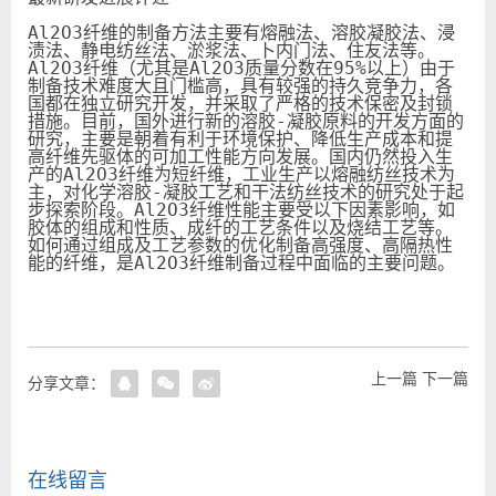
Al2O3纤维的制备方法主要有熔融法、溶胶凝胶法、浸
渍法、静电纺丝法、淤浆法、卜内门法、住友法等。
Al2O3纤维（尤其是Al2O3质量分数在95%以上）由于
制备技术难度大且门槛高，具有较强的持久竞争力，各
国都在独立研究开发，并采取了严格的技术保密及封锁
措施。目前，国外进行新的溶胶-凝胶原料的开发方面的
研究，主要是朝着有利于环境保护、降低生产成本和提
高纤维先驱体的可加工性能方向发展。国内仍然投入生
产的Al2O3纤维为短纤维，工业生产以熔融纺丝技术为
主，对化学溶胶-凝胶工艺和干法纺丝技术的研究处于起
步探索阶段。Al2O3纤维性能主要受以下因素影响，如
胶体的组成和性质、成纤的工艺条件以及烧结工艺等。
如何通过组成及工艺参数的优化制备高强度、高隔热性
能的纤维，是Al2O3纤维制备过程中面临的主要问题。
上一篇
下一篇
分享文章：
在线留言