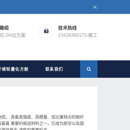
箱组
技术热线
应-2H出方案
13418369173-戴工
纤维轻量化方舱
联系我们
资。 具备高强度、高模量、低比重特点的碳纤
备最 重要的候选材料之一，已成为航空以及国
装备先 进性的重要标志。...