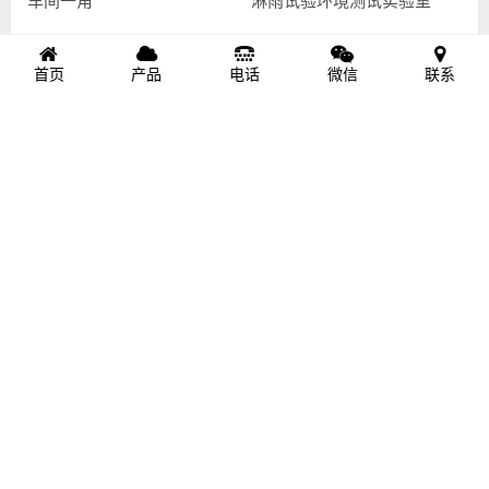
车间一角
淋雨试验环境测试实验室
首页
产品
电话
微信
联系
定频振动试验台
标准碳纤维原材料冷库
© Copyright 2021. Hnrmxc.com All Rights Reserved. Designed by
湖南
瑞蒙新材-碳纤维箱组
湘ICP备20015346号-4