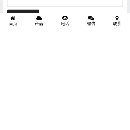
提交留言
首页
产品
电话
微信
联系
相关推荐
车间一角
淋雨试验环境测试实验室