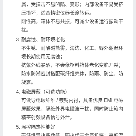
属，受撞击不易凹陷、变形；内部设备不易受挤
压损坏，适合精密仪器长途转运。
刚性高，箱体不易共振，可减少设备运行振动干
扰。
耐腐蚀、耐环境老化
不生锈、耐酸碱盐雾，海边、化工、野外潮湿环
境长期使用无腐蚀；
抗紫外线暴晒，不会像塑料箱体老化变脆开裂；
防水防潮密封搭配碳纤维壳体，防雨、防尘、防
凝露。
电磁屏蔽（可选功能）
可做导电碳纤维 / 镀铜内衬，具备优良 EMI 电磁
屏蔽效果，隔绝外界电磁波干扰，同时防止箱内
精密射频设备信号外泄。
温控隔热性能好
碳纤维导热系数低，隔热优于金属机箱；高低温